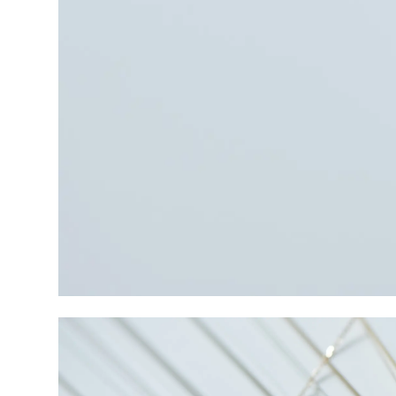
Shop
About
Contact
English
日本語