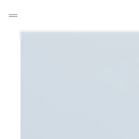
Collections
groove
tinge
smoke
horn
guillemet
verse
Online store
Journals